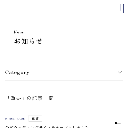
News
お知らせ
私たちについて
施設案内
よくある
質問
アクセス
Category
お知らせ
ベストレ
ート保証
「重要」の記事一覧
結婚式
ブライダルフェア
2024.07.20
重要
公式ウェディングサイトをオープンしました