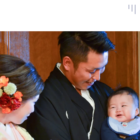
私たちについて
施設案内
よくある
質問
アクセス
お知らせ
ベストレ
ート保証
結婚式
ブライダルフェア