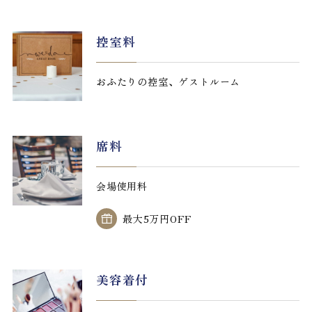
控室料
おふたりの控室、ゲストルーム
席料
会場使用料
最大5万円OFF
美容着付