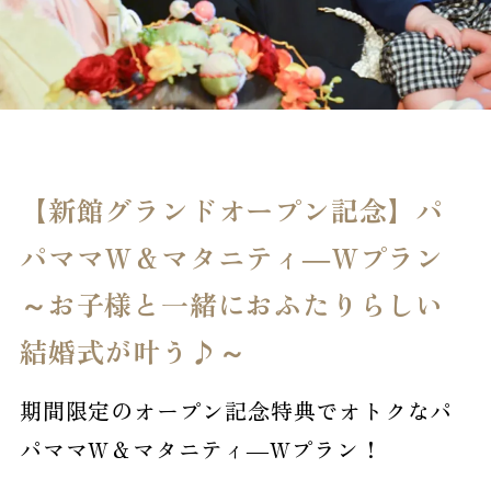
プラン
お申込み
お問い合わせ
見学予約
資料請求
【新館グランドオープン記念】パ
プライバシーポリシ
ー
パママＷ＆マタニティ―Ｗプラン
～お子様と一緒におふたりらしい
結婚式が叶う♪～
期間限定のオープン記念特典でオトクなパ
パママW＆マタニティ―Wプラン！