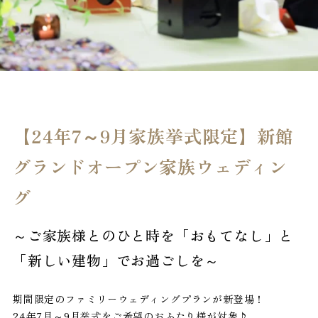
プラン
お申込み
お問い合わせ
見学予約
資料請求
【24年7～9月家族挙式限定】新館
プライバシーポリシ
ー
グランドオープン家族ウェディン
グ
～ご家族様とのひと時を「おもてなし」と
「新しい建物」でお過ごしを～
期間限定のファミリーウェディングプランが新登場！
24年7月～9月挙式をご希望のおふたり様が対象♪