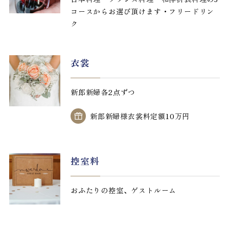
コースからお選び頂けます・フリードリン
ク
衣裳
新郎新婦各2点ずつ
新郎新婦様衣裳料定額10万円
控室料
おふたりの控室、ゲストルーム