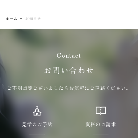
プラン
ホーム
お知らせ
お申込み
お問い合わせ
見学予約
資料請求
Contact
プライバシーポリシ
ー
お問い合わせ
ご不明点等ございましたらお気軽にご連絡ください。
見学のご予約
資料のご請求