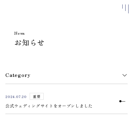
News
お知らせ
私たちについて
施設案内
よくある
質問
アクセス
Category
お知らせ
ベストレ
2024.07.20
重要
ート保証
公式ウェディングサイトをオープンしました
結婚式
ブライダルフェア