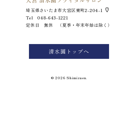
大宮 清水園ブライダルサロン
埼玉県さいたま市大宮区東町2-204-1
Tel 048-643-1221
定休日 無休 （夏季・年末年始は除く）
お電話でのお問い合わせ
048-643-1221
清水園トップへ
定休日 毎週火曜日
© 2026 Shimizuen.