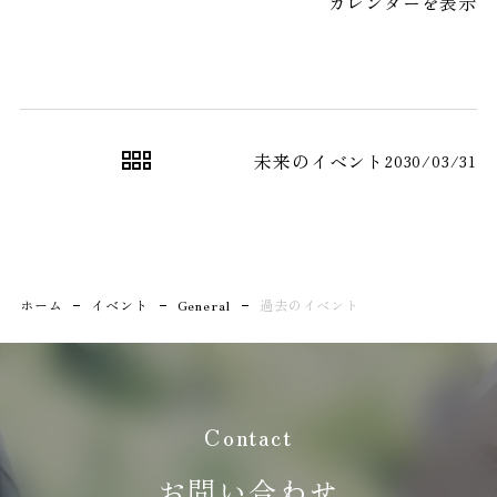
プラン
カレンダーを表示
イ
ベ
お申込み
お問い合わせ
ン
見学予約
ト
未来のイベント
2030/03/31
資料請求
プライバシーポリシ
ー
ホーム
イベント
General
過去のイベント
Contact
お問い合わせ