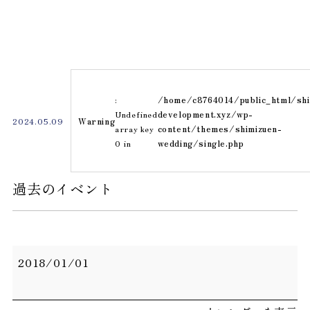
私たちについて
施設案内
:
/home/c8764014/public_html/shi
Undefined
development.xyz/wp-
よくある
2024.05.09
Warning
array key
content/themes/shimizuen-
質問
0 in
wedding/single.php
アクセス
過去のイベント
お知らせ
ベストレ
ート保証
過
2018/01/01
去
結婚式
ブライダルフェア
の