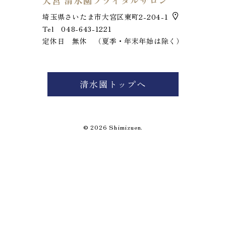
大宮 清水園ブライダルサロン
埼玉県さいたま市大宮区東町2-204-1
Tel 048-643-1221
定休日 無休 （夏季・年末年始は除く）
お電話でのお問い合わせ
048-643-1221
清水園トップへ
定休日 毎週火曜日
© 2026 Shimizuen.