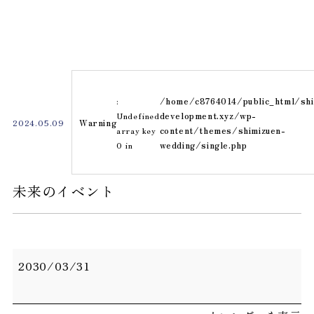
私たちについて
施設案内
:
/home/c8764014/public_html/shi
Undefined
development.xyz/wp-
よくある
2024.05.09
Warning
array key
content/themes/shimizuen-
質問
0 in
wedding/single.php
アクセス
未来のイベント
お知らせ
ベストレ
ート保証
未
2030/03/31
来
結婚式
ブライダルフェア
の