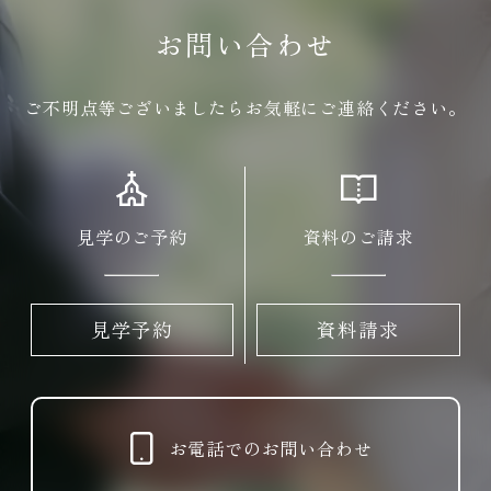
プラン
お問い合わせ
お申込み
お問い合わせ
ご不明点等ございましたらお気軽にご連絡ください。
見学予約
資料請求
プライバシーポリシ
ー
見学のご予約
資料のご請求
見学予約
資料請求
お電話でのお問い合わせ