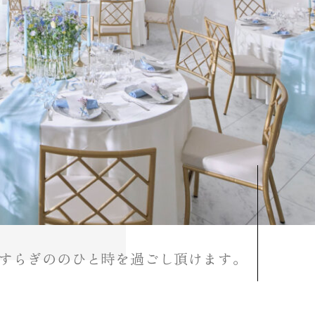
ス
お
知
ら
せ
ベ
ス
ト
レ
ー
ト
保
証
やすらぎののひと時を過ごし頂けます。
結婚式
ブライダルフェ