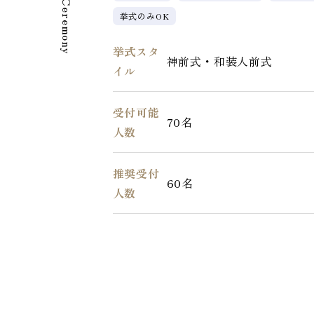
Wedding Ceremony
挙式のみOK
挙式スタ
神前式・和装人前式
イル
受付可能
70名
人数
推奨受付
60名
人数