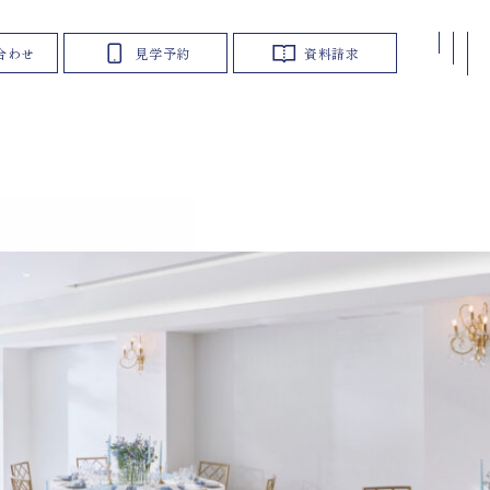
合わせ
見学予約
資料請求
私たちについて
施
設
案
内
よ
く
あ
る
質
問
ア
ク
セ