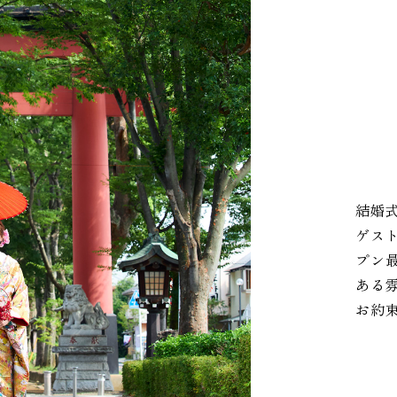
結婚
ゲス
プン
ある
お約